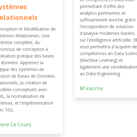
ystèmes
permettant d'offrir des
analytics pertinentes et
elationnels
suffisamment enrichis grâce
l'incorporation de solutions
nception et Modélisation de
d'analyse modernes basées
stèmes Relationnels. Une
sur l'intelligence artificielle. El
nthèse complète, du
vous permettra d'acquérir d
ocessus de conception à
compétences en Data Scien
utilisation pratique des bases
(Machine Learning) et
 données. Apprenez la
également une sensibilisatio
gique des Systèmes de
au Data Engineering.
stion de Bases de Données
lationnels, la création de
M'inscrire
dèles conceptuels avec
L, la normalisation de
hémas, et l'implémentation
ec SQL.
ivre Ce Cours