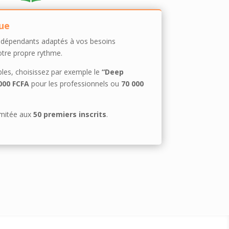
ue
ndépendants adaptés à vos besoins
otre propre rythme.
les, choisissez par exemple le
“Deep
000 FCFA
pour les professionnels ou
70 000
limitée aux
50 premiers inscrits
.