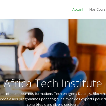
Accueil
Nos Cours
Africa Tech Institute
 maintenant pour nos formations Tech en ligne : Data, IA, Blockc
cédez à nos programmes pédagogiques avec des experts pour 
concrètes dans divers secteurs.