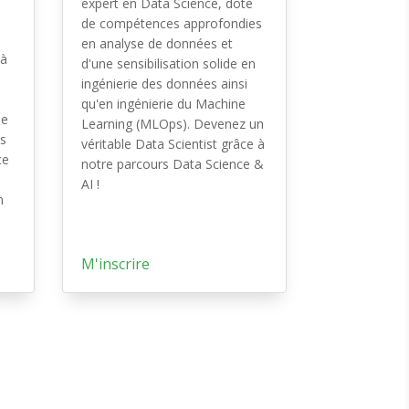
expert en Data Science, doté
de compétences approfondies
en analyse de données et
 à
d'une sensibilisation solide en
ingénierie des données ainsi
qu'en ingénierie du Machine
le
Learning (MLOps). Devenez un
es
véritable Data Scientist grâce à
ce
notre parcours Data Science &
AI !
n
M'inscrire