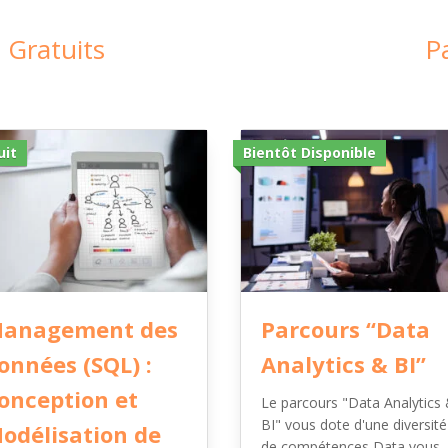
 Gratuits
P
uit
Bientôt Disponible
anagement des
Parcours “Data
onnées (SQL) :
Analytics & BI”
onception et
Le parcours "Data Analytics
BI" vous dote d'une diversité
odélisation de
de compétences Data vous