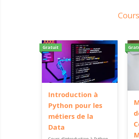
Cours
Gratuit
Grat
Introduction à
M
Python pour les
d
métiers de la
C
Data
M
Cours d'introduction à Python