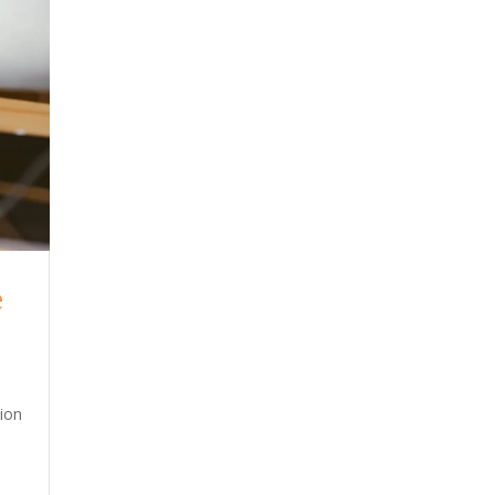
e
tion